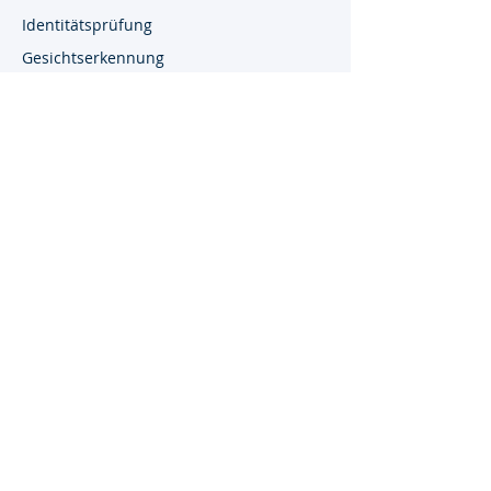
Identitätsprüfung
Gesichtserkennung
API-Dienste
Dokumentenprüfung
Benutzerdefinierte
Integrationen
UNTERNEHME
KONTAKTIEREN
N
SIE UNS
Über uns
info@quick-id.com
Fallstudien
Tel: +39 338 2656358
Lösungen
Brandenburg,
FAQ
Deutschland
Nutzungsbedingungen
USt-IdNr.: